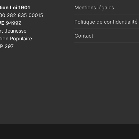
tion Loi 1901
Mentions légales
00 282 835 00015
Politique de confidentialité
PE
9499Z
t Jeunesse
Contact
ion Populaire
P 297
book
uTube