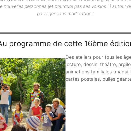
de nouvelles personnes (et pourquoi pas ses voisins ! ) autour 
partager sans modération.”
Au programme de cette 16ème éditio
Des ateliers pour tous les âge
lecture, dessin, théâtre, arg
animations familiales (maqui
cartes postales, bulles géantes