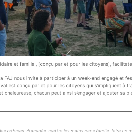
daire et familial, [conçu par et pour les citoyens], facilitate
la FAJ nous invite à participer à un week-end engagé et fest
val est conçu par et pour les citoyens qui s’impliquent à t
t chaleureuse, chacun peut ainsi s’engager et ajouter sa pier
es rythmes vitaminés, mettre les mains dans l’argile, faire un 