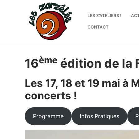
Aller
au
LES Z’ATELIERS !
AC
contenu
CONTACT
ème
16
édition de la 
Les 17, 18 et 19 mai à
concerts !
Programme
Infos Pratiques
P