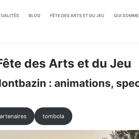
TUALITÉS
BLOG
FÊTE DES ARTS ET DU JEU
QUI SOMME
Rechercher :
Fête des Arts et du Jeu
 Montbazin : animations, spe
artenaires
tombola